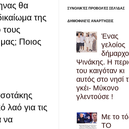
ηνας θα
ΣΥΝΟΛΙΚΈΣ ΠΡΟΒΟΛΈΣ ΣΕΛΊΔΑΣ
δικαίωμα της
ΔΗΜΟΦΙΛΕΊΣ ΑΝΑΡΤΉΣΕΙΣ
 τους
Ένας
μας; Ποιος
γελοίος
δήμαρχο
Ψινάκης. Η περ
του καιγόταν κι
αυτός στο νησί 
γκέι- Μύκονο
τσοτάκης
γλεντούσε !
ό λαό για τις
Με το τό
α να
ΤΟ