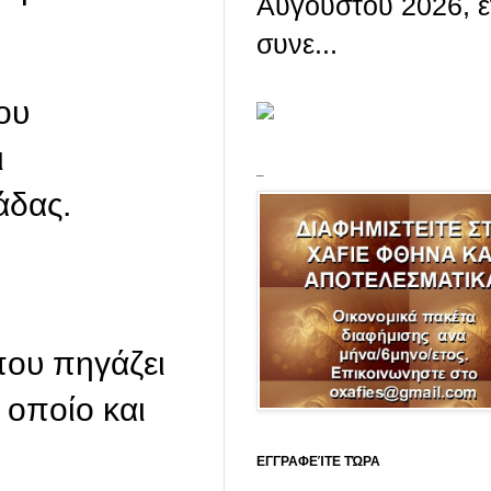
Αυγούστου 2026, 
συνε...
ου
ι
_
άδας.
που πηγάζει
 οποίο και
ΕΓΓΡΑΦΕΊΤΕ ΤΏΡΑ