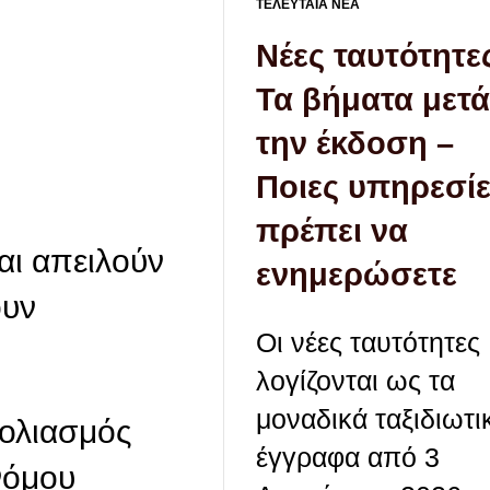
ΤΕΛΕΥΤΑΙΑ ΝΕΑ
Νέες ταυτότητε
Τα βήματα μετά
την έκδοση –
Ποιες υπηρεσί
πρέπει να
αι απειλούν
ενημερώσετε
ουν
Οι νέες ταυτότητες
λογίζονται ως τα
μοναδικά ταξιδιωτι
βολιασμός
έγγραφα από 3
νόμου