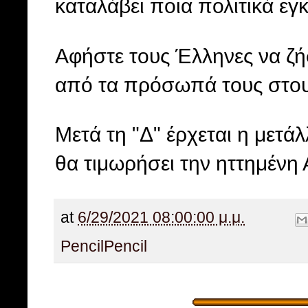
καταλάβει ποια πολιτικά εγκ
Αφήστε τους Έλληνες να ζ
από τα πρόσωπά τους στου
Μετά τη "Δ" έρχεται η μετά
θα τιμωρήσει την ηττημένη
at
6/29/2021 08:00:00 μ.μ.
Pencil
Pencil