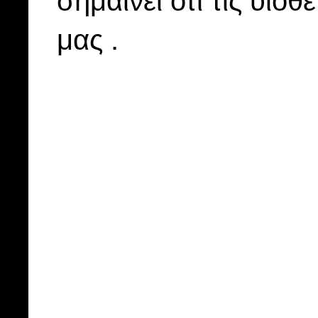
σημαίνει ότι τις υιοθ
μας .