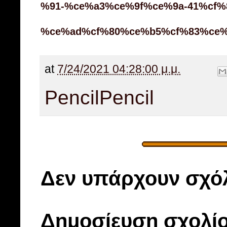
%91-%ce%a3%ce%9f%ce%9a-41%cf%
%ce%ad%cf%80%ce%b5%cf%83%ce%
at
7/24/2021 04:28:00 μ.μ.
Pencil
Pencil
Δεν υπάρχουν σχόλ
Δημοσίευση σχολί