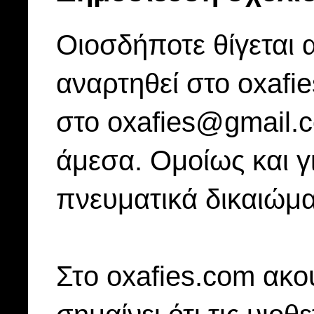
Οιοσδήποτε θίγεται 
αναρτηθεί στο oxafi
στο oxafies@gmail.
άμεσα. Ομοίως και γ
πνευματικά δικαιώμα
Στo oxafies.com ακού