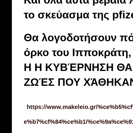
το σκεύασμα της pfize
Θα λογοδοτήσουν πότ
όρκο του Ιπποκράτη, 
Η Η ΚΥΒΈΡΝΗΣΗ ΘΑ 
ΖΩΈΣ ΠΟΥ ΧΆΘΗΚΑΝ
https://www.makeleio.gr/%ce%b
e%b7%cf%84%ce%b1/%ce%9a%ce%