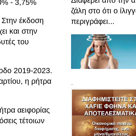
Διαφέρει από την 
50% - 3,75%
ζάλη στο ότι ο ίλιγ
. Στην έκδοση
περιγράφει...
χει και στην
δυτές του
οδο 2019-2023.
αρτίου, η ρήτρα
_
ήτρα αειφορίας
όσεις τέτοιων