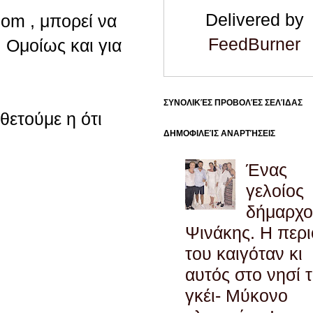
Delivered by
com , μπορεί να
FeedBurner
 Ομοίως και για
ΣΥΝΟΛΙΚΈΣ ΠΡΟΒΟΛΈΣ ΣΕΛΊΔΑΣ
οθετούμε η ότι
ΔΗΜΟΦΙΛΕΊΣ ΑΝΑΡΤΉΣΕΙΣ
Ένας
γελοίος
δήμαρχο
Ψινάκης. Η περ
του καιγόταν κι
αυτός στο νησί 
γκέι- Μύκονο