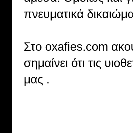
πνευματικά δικαιώμα
Στo oxafies.com ακού
σημαίνει ότι τις υιοθ
μας .