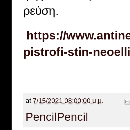
ρεύση.
https://www.antine
pistrofi-stin-neoel
at
7/15/2021 08:00:00 μ.μ.
Pencil
Pencil