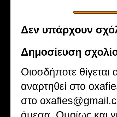
Δεν υπάρχουν σχόλ
Δημοσίευση σχολί
Οιοσδήποτε θίγεται 
αναρτηθεί στο oxafi
στο oxafies@gmail.
άμεσα. Ομοίως και γ