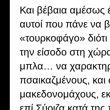
Και βέβαια αμέσως 
αυτοί που πάνε να 
«τουρκοφάγο» διότι
την είσοδο στη χώρ
μπλα… να χαρακτηρ
πσαικαζμένους, και
μακεδονομάχους, ε
επί Σύριζα κατά τη