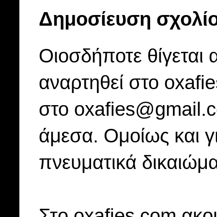
Δημοσίευση σχολί
Οιοσδήποτε θίγεται 
αναρτηθεί στο oxafi
στο oxafies@gmail.
άμεσα. Ομοίως και γ
πνευματικά δικαιώμα
Στo oxafies.com ακού