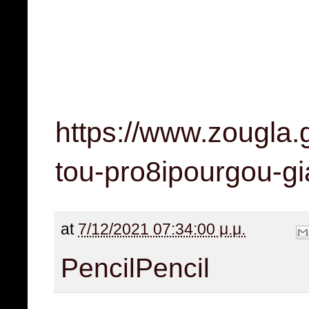
https://www.zougla.gr
tou-pro8ipourgou-gi
at
7/12/2021 07:34:00 μ.μ.
Pencil
Pencil