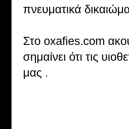
πνευματικά δικαιώμα
Στo oxafies.com ακού
σημαίνει ότι τις υιοθ
μας .