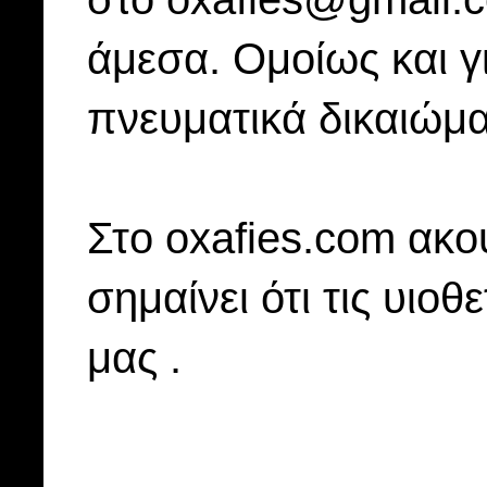
άμεσα. Ομοίως και γ
πνευματικά δικαιώμα
Στo oxafies.com ακού
σημαίνει ότι τις υιοθ
μας .