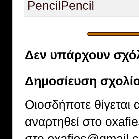
Pencil
Pencil
Δεν υπάρχουν σχόλ
Δημοσίευση σχολί
Οιοσδήποτε θίγεται 
αναρτηθεί στο oxafi
στο oxafies@gmail.