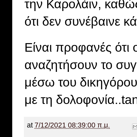
την Καρολάιν, καθώ
ότι δεν συνέβαινε κά
Είναι προφανές ότι 
αναζητήσουν το συγ
μέσω του δικηγόρου
με τη δολοφονία..ta
at
7/12/2021 08:39:00 π.μ.