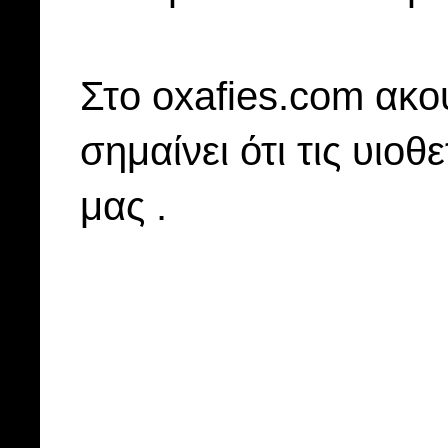
Στo oxafies.com ακού
σημαίνει ότι τις υιοθ
μας .