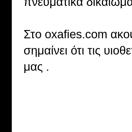
πνευματικά δικαιώμα
Στo oxafies.com ακού
σημαίνει ότι τις υιοθ
μας .