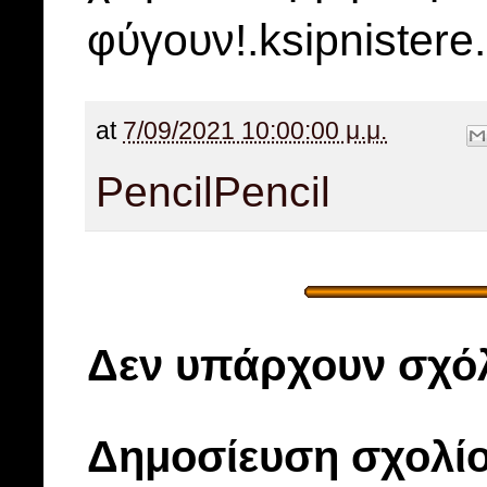
φύγουν!.ksipnistere
at
7/09/2021 10:00:00 μ.μ.
Pencil
Pencil
Δεν υπάρχουν σχόλ
Δημοσίευση σχολί