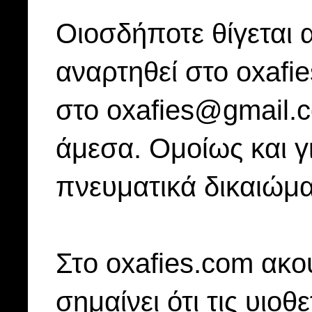
Οιοσδήποτε θίγεται 
αναρτηθεί στο oxafi
στο oxafies@gmail.
άμεσα. Ομοίως και γ
πνευματικά δικαιώμα
Στo oxafies.com ακού
σημαίνει ότι τις υιοθ