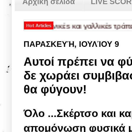
Αρχική σελίδα
LIVE SCO
ιs γερμανικέs και γαλλικέs τράπεζεs
✿
ΠΑΡΑΣΚΕΥΉ, ΙΟΥΛΊΟΥ 9
Αυτοί πρέπει να φύ
δε χωράει συμβιβασ
θα φύγουν!
Όλο ...Σκέρτσο και κα
απομόνωση φυσικά με