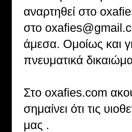
αναρτηθεί στο oxafi
στο oxafies@gmail.
άμεσα. Ομοίως και γ
πνευματικά δικαιώμα
Στo oxafies.com ακού
σημαίνει ότι τις υιοθ
μας .