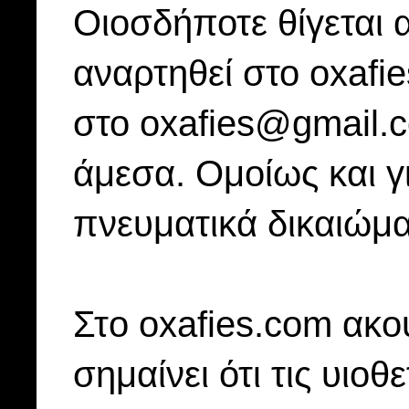
Οιοσδήποτε θίγεται 
αναρτηθεί στο oxafi
στο oxafies@gmail.
άμεσα. Ομοίως και γ
πνευματικά δικαιώμα
Στo oxafies.com ακού
σημαίνει ότι τις υιοθ