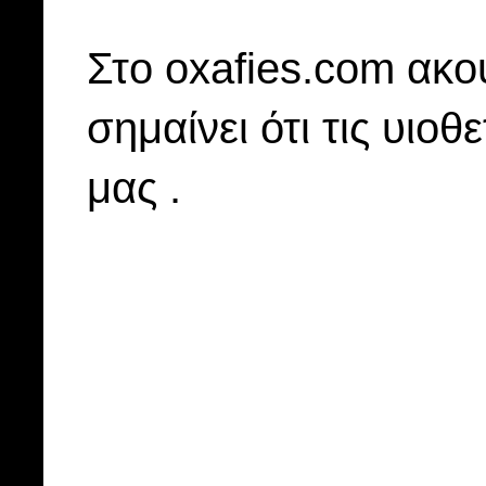
Στo oxafies.com ακού
σημαίνει ότι τις υιοθ
μας .