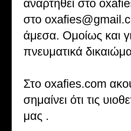
αναρτηθεί στο oxafi
στο oxafies@gmail.
άμεσα. Ομοίως και γ
πνευματικά δικαιώμα
Στo oxafies.com ακού
σημαίνει ότι τις υιοθ
μας .