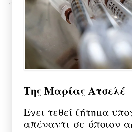
Τ
ης Μαρίας Ατσελέ
Ε
χει τεθεί ζήτημα υπ
απέναντι σε όποιον α