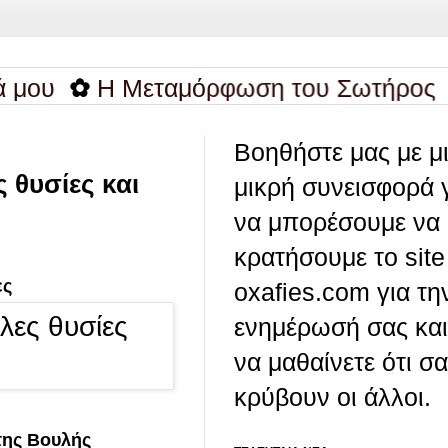
✿
Η Μεταμόρφωση του Σωτήρος
✿
Πα
Βοηθήστε μας με μ
 θυσίες και
μικρή συνεισφορά 
να μπορέσουμε να
κρατήσουμε το site
ες
oxafies.com για τη
ενημέρωσή σας και
να μαθαίνετε ότι σ
κρύβουν οι άλλοι.
της Βουλής