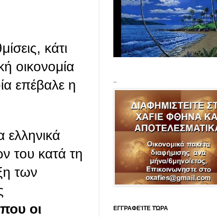
ίσεις, κάτι
κή οικονομία
_
ία επέβαλε η
α ελληνικά
ν του κατά τη
ξη των
ς
που οι
ΕΓΓΡΑΦΕΊΤΕ ΤΏΡΑ