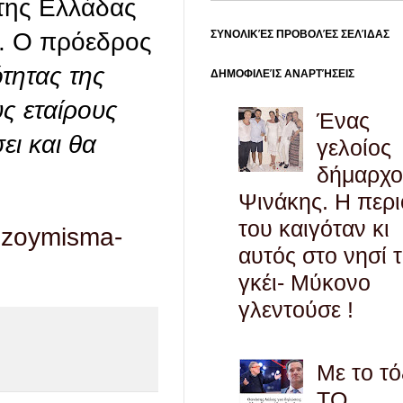
 της Ελλάδας
15. Ο πρόεδρος
ΣΥΝΟΛΙΚΈΣ ΠΡΟΒΟΛΈΣ ΣΕΛΊΔΑΣ
τητας της
ΔΗΜΟΦΙΛΕΊΣ ΑΝΑΡΤΉΣΕΙΣ
υς εταίρους
Ένας
ει και θα
γελοίος
δήμαρχο
Ψινάκης. Η περ
του καιγόταν κι
xezoymisma-
αυτός στο νησί 
γκέι- Μύκονο
γλεντούσε !
Με το τό
ΤΟ