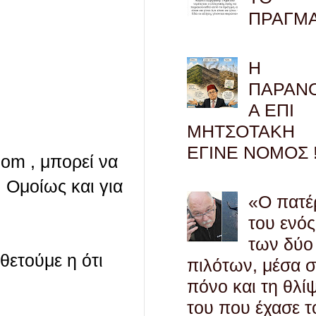
ΠΡΑΓΜ
Η
ΠΑΡΑΝ
Α ΕΠΙ
ΜΗΤΣΟΤΑΚΗ
ΕΓΙΝΕ ΝΟΜΟΣ !
com , μπορεί να
 Ομοίως και για
«Ο πατέ
του ενός
των δύο
οθετούμε η ότι
πιλότων, μέσα 
πόνο και τη θλί
του που έχασε τ