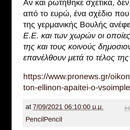
Αν και ρωτήθηκε σχετικά, δεν
από το ευρώ, ένα σχέδιο που 
της γερμανικής Βουλής ανέφε
Ε.Ε. και των χωρών οι οποίες
της και τους κοινούς δημοσιο
επανέλθουν μετά το τέλος τη
https://www.pronews.gr/oiko
ton-ellinon-apaitei-o-vsoimple-
at
7/09/2021 06:10:00 μ.μ.
Pencil
Pencil