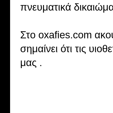
πνευματικά δικαιώμα
Στo oxafies.com ακού
σημαίνει ότι τις υιοθ
μας .