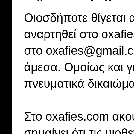
Οιοσδήποτε θίγεται 
αναρτηθεί στο oxafi
στο oxafies@gmail.
άμεσα. Ομοίως και γ
πνευματικά δικαιώμα
Στo oxafies.com ακού
σημαίνει ότι τις υιοθ