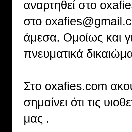
αναρτηθεί στο oxafi
στο oxafies@gmail.
άμεσα. Ομοίως και γ
πνευματικά δικαιώμα
Στo oxafies.com ακού
σημαίνει ότι τις υιοθ
μας .