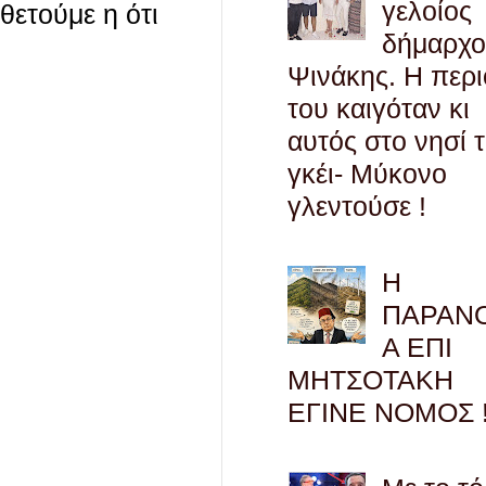
γελοίος
οθετούμε η ότι
δήμαρχο
Ψινάκης. Η περ
του καιγόταν κι
αυτός στο νησί 
γκέι- Μύκονο
γλεντούσε !
Η
ΠΑΡΑΝ
Α ΕΠΙ
ΜΗΤΣΟΤΑΚΗ
ΕΓΙΝΕ ΝΟΜΟΣ !