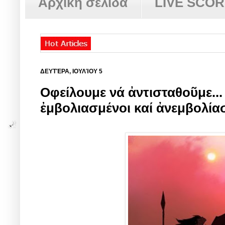
Αρχική σελίδα
LIVE SCO
ΔΕΥΤΈΡΑ, ΙΟΥΛΊΟΥ 5
Oφείλουμε νά ἀντισταθοῦμε..
ἐμβολιασμένοι καί ἀνεμβολία