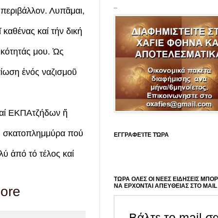
_
υ περιβάλλον. Λυπᾶμαι,
καθένας καί τήν δική
κότητάς μου. Ὡς
αίωση ἑνός ναζισμοῦ
 καί ΕΚΠΑτζήδων ἤ
τή σκατοπλημμύρα πού
ΕΓΓΡΑΦΕΊΤΕ ΤΏΡΑ
λύ ἀπό τό τέλος καί
ΤΩΡΑ ΟΛΕΣ ΟΙ ΝΕΕΣ ΕΙΔΗΣΕΙΣ ΜΠΟ
ΝΑ ΕΡΧΟΝΤΑΙ ΑΠΕΥΘΕΙΑΣ ΣΤΟ MAIL
more
Βάλτε το mail σ