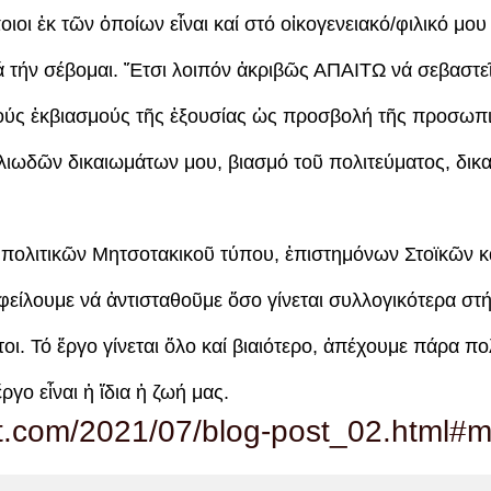
ιοι ἐκ τῶν ὁποίων εἶναι καί στό οἰκογενειακό/φιλικό μο
 τήν σέβομαι. Ἔτσι λοιπόν ἀκριβῶς ΑΠΑΙΤΩ νά σεβαστεῖ 
ούς ἐκβιασμούς τῆς ἐξουσίας ὡς προσβολή τῆς προσωπι
λιωδῶν δικαιωμάτων μου, βιασμό τοῦ πολιτεύματος, δικ
τα πολιτικῶν Μητσοτακικοῦ τύπου, ἐπιστημόνων Στοϊκῶν
λουμε νά ἀντισταθοῦμε ὅσο γίνεται συλλογικότερα σ
οι. Τό ἔργο γίνεται ὅλο καί βιαιότερο, ἀπέχουμε πάρα πο
ργο εἶναι ἡ ἴδια ἡ ζωή μας.
gspot.com/2021/07/blog-post_02.html#