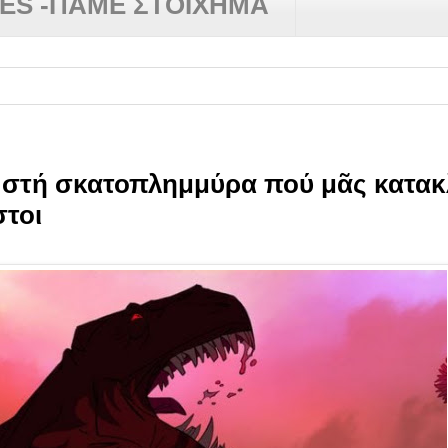
RES -ΠΑΜΕ ΣΤΟΙΧΗΜΑ
. στή σκατοπλημμύρα πού μᾶς κατακλ
στοι