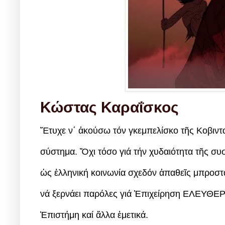
Κώστας Καραΐσκος
Ἔτυχε ν΄ ἀκούσω τόν γκεμπελίσκο τῆς Κοβιντ
σύστημα. Ὄχι τόσο γιά τήν χυδαιότητα τῆς συσ
ὡς ἑλληνική κοινωνία σχεδόν ἀπαθεῖς μπροστά
νά ξερνάει παρόλες γιά Ἐπιχείρηση ΕΛΕΥΘΕΡΙ
Ἐπιστήμη καί ἄλλα ἐμετικά.