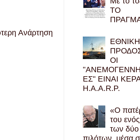
Με το τό
ΤΟ
ΠΡΑΓΜ
ότερη Ανάρτηση
ΕΘΝΙΚ
ΠΡΟΔΟΣ
ΟΙ
"ΑΝΕΜΟΓΕΝΝΗ
ΕΣ" ΕΙΝΑΙ ΚΕΡ
H.A.A.R.P.
«Ο πατέ
του ενός
των δύο
πιλότων, μέσα 