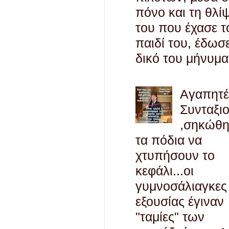
πόνο και τη θλί
του που έχασε τ
παιδί του, έδωσ
δικό του μήνυμα
Αγαπητ
Συνταξι
,σηκώθ
τα πόδια να
χτυπήσουν το
κεφάλι...οι
γυμνοσάλιαγκες
εξουσίας έγιναν
"ταμίες" των