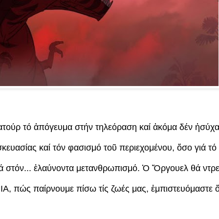
ατούρ τό ἀπόγευμα στήν τηλεόραση καί ἀκόμα δέν ἡσύχα
κευασίας καί τόν φασισμό τοῦ περιεχομένου, ὅσο γιά τό
 στόν...
ἐλαύνοντα μετανθρωπισμό. Ὁ Ὄργουελ θά ντρε
Α, πώς παίρνουμε πίσω τίς ζωές μας, ἐμπιστευόμαστε 