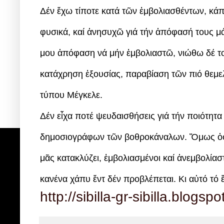
Δέν ἔχω τίποτε κατά τῶν ἐμβολιασθέντων, κάπο
φυσικά, καί ἀνησυχῶ γιά τήν ἀπόφασή τους μά
μου ἀπόφαση νά μήν ἐμβολιαστῶ, νιώθω δέ τ
κατάχρηση ἐξουσίας, παραβίαση τῶν πιό θεμε
τύπου Μέγκελε.
Δέν εἶχα ποτέ ψευδαισθήσεις γιά τήν ποιότη
δημοσιογράφων τῶν βοθροκάναλων. Ὅμως ὀφεί
μᾶς κατακλύζει, ἐμβολιασμένοι καί ἀνεμβολίαστ
κανένα χάπυ ἔντ δέν προβλέπεται. Κι αὐτό τό ἔ
http://sibilla-gr-sibilla.blo