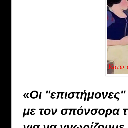
«
Οι "επιστήμονες"
με τον σπόνσορα τ
για να γνωρίζουμε