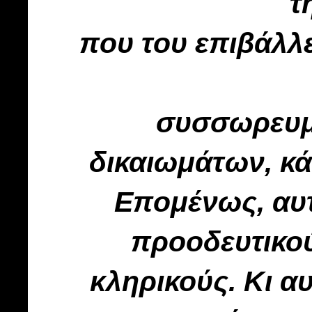
τ
που του επιβάλλε
συσσωρευμ
δικαιωμάτων, κά
Επομένως, αυτ
προοδευτικού
κληρικούς.
Κι α