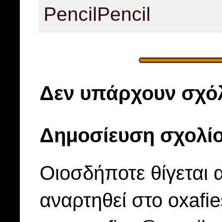
Pencil
Pencil
Δεν υπάρχουν σχόλ
Δημοσίευση σχολί
Οιοσδήποτε θίγεται 
αναρτηθεί στο oxafi