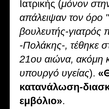
Ιατρικής (
μόνον στην
απάλειψαν τον όρο "
βουλευτής-γιατρός π
-Πολάκης-, τέθηκε σ
21ου αιώνα, ακόμη 
υπουργό υγείας
).
«
κατανάλωση-διασκέ
εμβόλιο»
.