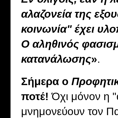
αλαζονεία της εξου
κοινωνία" έχει υλ
Ο αληθινός φασισμ
κατανάλωσης
»
.
Σήμερα ο
Προφητι
ποτέ!
Όχι μόνον η "
μνημονεύουν τον Π