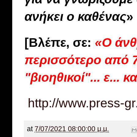
ανήκει ο καθένας
»
[Βλέπε, σε:
«Ο άνθ
περισσότερο από 7
"βιοηθικοί"... ε... κα
http://www.press-g
at
7/07/2021 08:00:00 μ.μ.