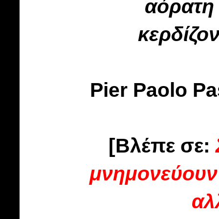
αόρατη 
κερδίζον
Pier Paolo Pa
[Βλέπε σε:
μνημονεύουν 
αλ