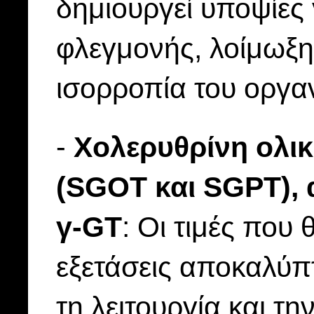
δημιουργεί υποψίες
φλεγμονής, λοίμωξης
ισορροπία του οργα
-
Χολερυθρίνη ολικ
(SGOT και SGPT),
γ-GT
: Oι τιμές που
εξετάσεις αποκαλύπ
τη λειτουργία και τ