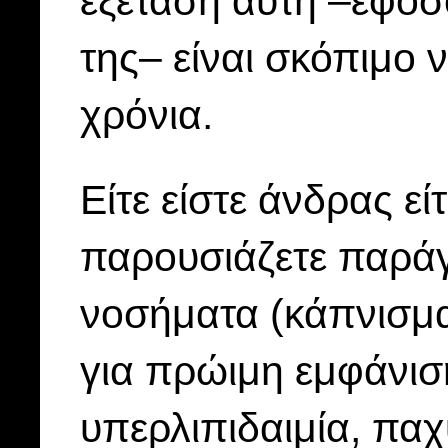
εξέταση αυτή –εφόσ
της– είναι σκόπιμο 
χρόνια.
Είτε είστε άνδρας εί
παρουσιάζετε παράγ
νοσήματα (κάπνισμα
για πρώιμη εμφάνισ
υπερλιπιδαιμία, πα