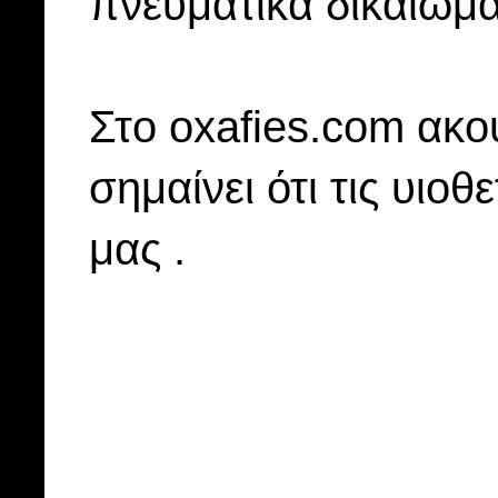
πνευματικά δικαιώμα
Στo oxafies.com ακού
σημαίνει ότι τις υιοθ
μας .