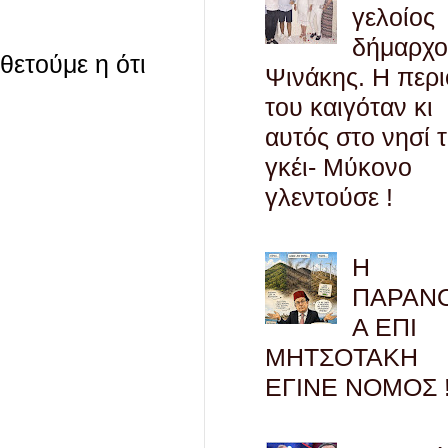
γελοίος
δήμαρχο
οθετούμε η ότι
Ψινάκης. Η περ
του καιγόταν κι
αυτός στο νησί 
γκέι- Μύκονο
γλεντούσε !
Η
ΠΑΡΑΝ
Α ΕΠΙ
ΜΗΤΣΟΤΑΚΗ
ΕΓΙΝΕ ΝΟΜΟΣ !