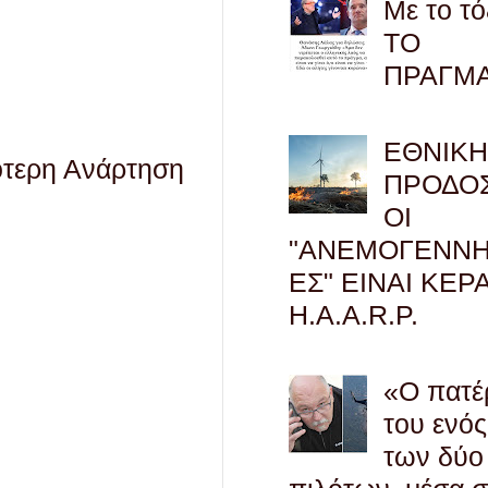
Με το τό
ΤΟ
ΠΡΑΓΜ
ΕΘΝΙΚ
ότερη Ανάρτηση
ΠΡΟΔΟΣ
ΟΙ
"ΑΝΕΜΟΓΕΝΝΗ
ΕΣ" ΕΙΝΑΙ ΚΕΡ
H.A.A.R.P.
«Ο πατέ
του ενός
των δύο