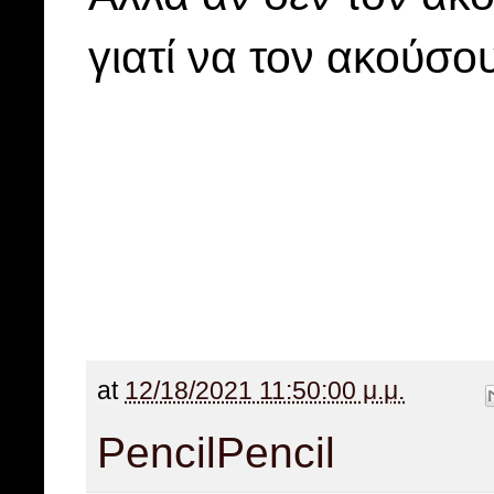
γιατί να τον ακούσο
at
12/18/2021 11:50:00 μ.μ.
Pencil
Pencil