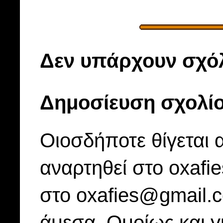
Δεν υπάρχουν σχόλ
Δημοσίευση σχολί
Οιοσδήποτε θίγεται 
αναρτηθεί στο oxafi
στο oxafies@gmail.
άμεσα. Ομοίως και γ