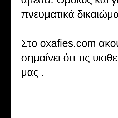
πνευματικά δικαιώμα
Στo oxafies.com ακού
σημαίνει ότι τις υιοθ
μας .