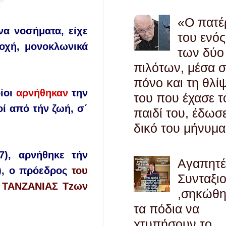
«Ο πατέ
να
νοσήματα
,
είχε
του ενός
ποχή,
μονοκλωνικά
των δύο
πιλότων, μέσα 
πόνο και τη θλί
ίοι
α
ρνήθηκαν
την
του που έχασε τ
οί α
πό
τήν
ζωή
,
σ΄
παιδί του, έδωσ
δικό του μήνυμα
), α
ρνήθηκε
τήν
Αγαπητ
), ο
πρόεδρος
το
υ
Συνταξι
ΤΑΝΖΑΝΙΑΣ
Tz
ων
,σηκώθ
τα πόδια να
χτυπήσουν το