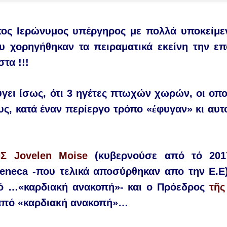
πος
Ι
ερώνυμος
υ
πέργηρος
με πολλά
υ
ποκείμε
υ
χορηγήθηκαν
τα πειραματικά εκείνη την ε
στα
!!!
γει ίσως, ότι 3 η
γέτες
πτωχ
ώ
ν
χωρ
ώ
ν
,
ο
ι ο
πο
υς
,
κατά
έ
ναν
περίεργο
τρόπο
«
έ
φυγαν
» κι αυτ
ΗΣ
Jovelen Moise
(
κυβερνούσε
α
πό
τό
2017
eneca -
που
τελικά
α
ποσύρθηκαν
α
πο
τ
η
ν
Ε.Ε
ό …«
καρδιακή
α
νακοπή
»- και ο
Πρόεδρος
τ
ῆ
ς
από «
καρδιακή
α
νακοπή
»…