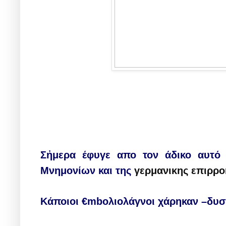
Σ
ἠ
μερα
έφυγε απο τον άδικο αυτό
Μνημονίων
και
τ
η
ς
γερμανικ
η
ς
ε
πιρρο
Κ
άποιοι
€
mb
ολιολάγνοι
χάρηκαν
–
δυσ