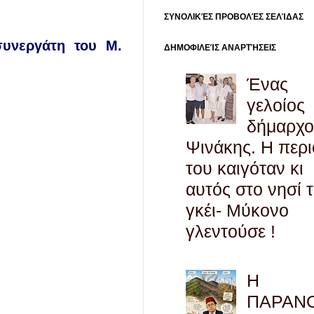
ΣΥΝΟΛΙΚΈΣ ΠΡΟΒΟΛΈΣ ΣΕΛΊΔΑΣ
συνεργάτη του Μ.
ΔΗΜΟΦΙΛΕΊΣ ΑΝΑΡΤΉΣΕΙΣ
Ένας
γελοίος
δήμαρχο
Ψινάκης. Η περ
του καιγόταν κι
αυτός στο νησί 
γκέι- Μύκονο
γλεντούσε !
Η
ΠΑΡΑΝ