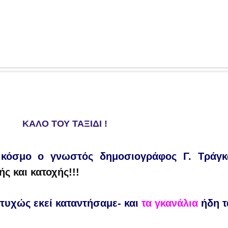
ΚΑΛΟ ΤΟΥ ΤΑΞΙΔΙ !
 κόσμο
ο γνωστός δημοσιογράφος Γ. Τράγκ
ή
ς
και κατοχής!!!
τυχ
ώ
ς
ε
κε
ί
καταντήσαμε
- και
τα γκανάλια
ήδη τ