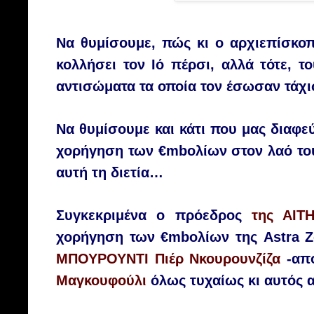
Να
θυ
μίσουμε, πώς κι ο α
ρχιεπίσκο
κολλήσει τον Ιό πέρσι, αλλά
τότε,
το
α
ντισώματα
τα οποία τον έσωσαν τάχι
Να θυμίσουμε και κάτι που μας διαφεύ
χορήγηση
τω
ν
€mb
ολίων
στο
ν
λαό
το
αυτή τη διετία
…
Συγκεκριμένα ο
πρόεδρος
τ
η
ς
ΑΙΤ
χορήγηση
των
€
mb
ολίων
τ
η
ς
Astra Z
ΜΠΟΥΡΟΥΝΤΙ
Πιέρ
Νκουρουνζίζα
-απ
Μαγκουφούλι
όλως τυχαίως κι αυτός 