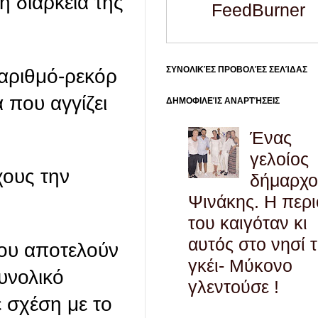
η διάρκεια της
FeedBurner
ΣΥΝΟΛΙΚΈΣ ΠΡΟΒΟΛΈΣ ΣΕΛΊΔΑΣ
 αριθμό-ρεκόρ
 που αγγίζει
ΔΗΜΟΦΙΛΕΊΣ ΑΝΑΡΤΉΣΕΙΣ
Ένας
γελοίος
χους την
δήμαρχο
Ψινάκης. Η περ
του καιγόταν κι
αυτός στο νησί 
που αποτελούν
γκέι- Μύκονο
υνολικό
γλεντούσε !
ε σχέση με το