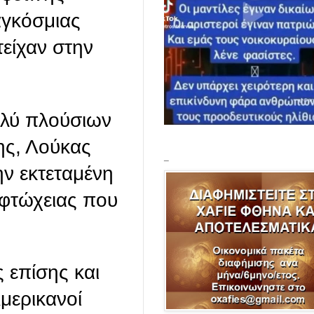
αγκόσμιας
είχαν στην
πολύ πλούσιων
ης, Λούκας
_
ην εκτεταμένη
 φτώχειας που
 επίσης και
μερικανοί