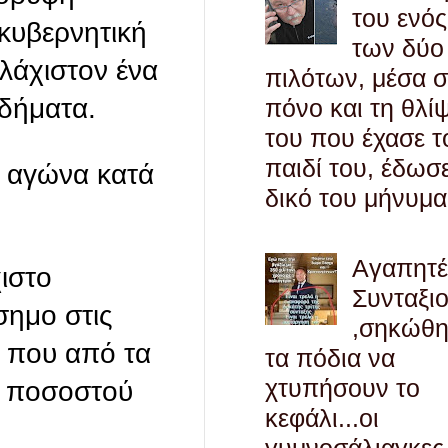
του ενός
 κυβερνητική
των δύο
λάχιστον ένα
πιλότων, μέσα 
δήματα.
πόνο και τη θλί
του που έχασε τ
παιδί του, έδωσ
ν αγώνα κατά
δικό του μήνυμα
Αγαπητ
χιστο
Συνταξι
σημο στις
,σηκώθ
 που από τα
τα πόδια να
χτυπήσουν το
υ ποσοστού
κεφάλι...οι
γυμνοσάλιαγκες