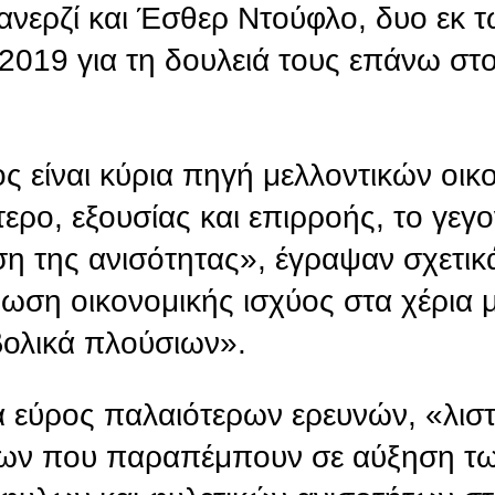
ανερζί και Έσθερ Ντούφλο, δυο εκ τ
2019 για τη δουλειά τους επάνω στο
ς είναι κύρια πηγή μελλοντικών οικ
τερο, εξουσίας και επιρροής, το γεγ
η της ανισότητας», έγραψαν σχετικ
ση οικονομικής ισχύος στα χέρια 
βολικά πλούσιων».
α εύρος παλαιότερων ερευνών, «λισ
ίων που παραπέμπουν σε αύξηση τ