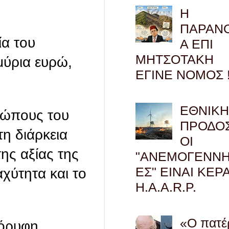
Η
ΠΑΡΑΝ
ία του
Α ΕΠΙ
ΜΗΤΣΟΤΑΚΗ
μύρια ευρώ,
ΕΓΙΝΕ ΝΟΜΟΣ !
ΕΘΝΙΚ
ρώπους του
ΠΡΟΔΟΣ
η διάρκεια
ΟΙ
ης αξίας της
"ΑΝΕΜΟΓΕΝΝΗ
ΕΣ" ΕΙΝΑΙ ΚΕΡ
αχύτητα και το
H.A.A.R.P.
«Ο πατέ
κόρυφη