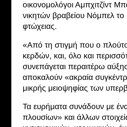
οικονομολόγοι Αμπχιτζίντ Μπ
νικητών βραβείου Νόμπελ το 
φτώχειας.
«Από τη στιγμή που ο πλούτο
κερδών, και, όλο και περισσό
συνεπάγεται περαιτέρω αύξησ
αποκαλούν «ακραία συγκέντρω
μικρής μειοψηφίας των υπερ
Τα ευρήματα συνάδουν με έν
πλουσίων» και άλλων στοιχε