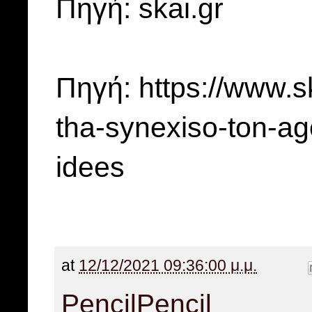
Πηγή: skai.gr
Πηγή: https://www.s
tha-synexiso-ton-ag
idees
at
12/12/2021 09:36:00 μ.μ.
Pencil
Pencil