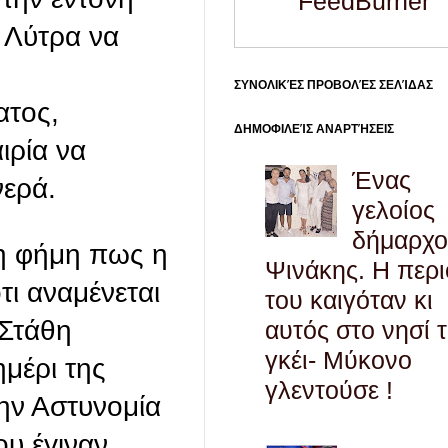
FeedBurner
 Λύτρα να
η
ΣΥΝΟΛΙΚΈΣ ΠΡΟΒΟΛΈΣ ΣΕΛΊΔΑΣ
ατος,
ΔΗΜΟΦΙΛΕΊΣ ΑΝΑΡΤΉΣΕΙΣ
ιρία να
Ένας
νερά.
γελοίος
δήμαρχο
 η φήμη πως η
Ψινάκης. Η περ
τι αναμένεται
του καιγόταν κι
 Στάθη
αυτός στο νησί 
γκέι- Μύκονο
μέρι της
γλεντούσε !
την Αστυνομία
υ έγιναν