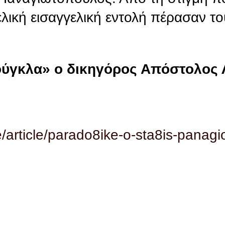
ελική εισαγγελική εντολή πέρασαν τ
ούγκλα» ο δικηγόρος Απόστολος
/article/parado8ike-o-sta8is-panagi