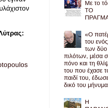
Με το τό
ουλάχιστον
ΤΟ
ΠΡΑΓΜ
 Λύτρας:
«Ο πατέ
του ενός
των δύο
πιλότων, μέσα 
πόνο και τη θλί
otopoulos
του που έχασε τ
παιδί του, έδωσ
δικό του μήνυμα
Η