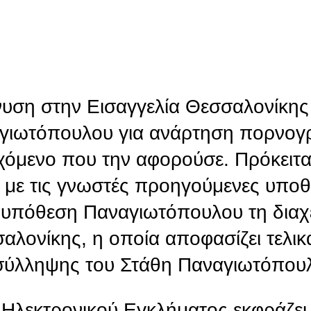
νυση στην Εισαγγελία Θεσσαλονίκης
αγιωτόπουλου για ανάρτηση πορνογ
εχόμενο που την αφορούσε. Πρόκειται
αι με τις γνωστές προηγούμενες υποθ
ην υπόθεση Παναγιωτόπουλου τη διαχε
λονίκης, η οποία αποφασίζει τελικά
α σύλληψης του Στάθη Παναγιωτόπου
Ηλεκτρονικού Εγκλήματος εκφράζει 