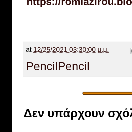
https://romiazirou.bl
at
12/25/2021 03:30:00 μ.μ.
Pencil
Pencil
Δεν υπάρχουν σχόλ