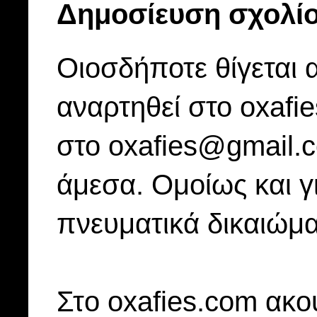
Δημοσίευση σχολί
Οιοσδήποτε θίγεται 
αναρτηθεί στο oxafi
στο oxafies@gmail.
άμεσα. Ομοίως και γ
πνευματικά δικαιώμα
Στo oxafies.com ακού