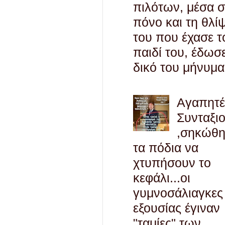
πιλότων, μέσα 
πόνο και τη θλί
του που έχασε τ
παιδί του, έδωσ
δικό του μήνυμα
Αγαπητ
Συνταξι
,σηκώθ
τα πόδια να
χτυπήσουν το
κεφάλι...οι
γυμνοσάλιαγκες
εξουσίας έγιναν
"ταμίες" των