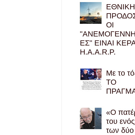
ΕΘΝΙΚ
ΠΡΟΔΟΣ
ΟΙ
"ΑΝΕΜΟΓΕΝΝΗ
ΕΣ" ΕΙΝΑΙ ΚΕΡ
H.A.A.R.P.
Με το τό
ΤΟ
ΠΡΑΓΜ
«Ο πατέ
του ενός
των δύο