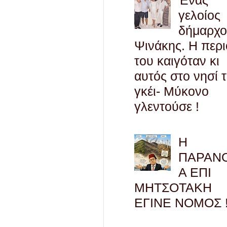
γελοίος
δήμαρχο
Ψινάκης. Η περ
του καιγόταν κι
αυτός στο νησί 
γκέι- Μύκονο
γλεντούσε !
Η
ΠΑΡΑΝ
Α ΕΠΙ
ΜΗΤΣΟΤΑΚΗ
ΕΓΙΝΕ ΝΟΜΟΣ !