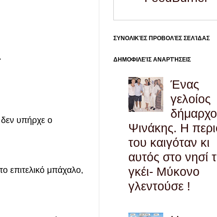
ΣΥΝΟΛΙΚΈΣ ΠΡΟΒΟΛΈΣ ΣΕΛΊΔΑΣ
.
ΔΗΜΟΦΙΛΕΊΣ ΑΝΑΡΤΉΣΕΙΣ
Ένας
γελοίος
δήμαρχο
ν δεν υπήρχε ο
Ψινάκης. Η περ
του καιγόταν κι
αυτός στο νησί 
γκέι- Μύκονο
το επιτελικό μπάχαλο,
γλεντούσε !