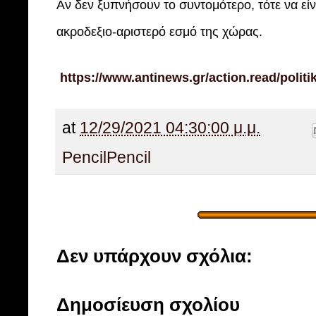
Αν δεν ξυπνήσουν το συντομότερο, τότε να εί
ακροδεξιο-αριστερό εσμό της χώρας.
https://www.antinews.gr/action.read/polit
at
12/29/2021 04:30:00 μ.μ.
Pencil
Pencil
Δεν υπάρχουν σχόλια:
Δημοσίευση σχολίου