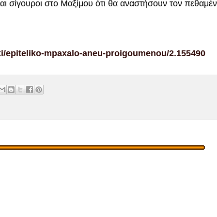
ναι σίγουροι στο Μαξίμου ότι θα αναστήσουν τον πεθαμέ
iki/epiteliko-mpaxalo-aneu-proigoumenou/2.155490