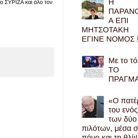
Η
νο ΣΥΡΙΖΑ και όλο τον
ΠΑΡΑΝ
Α ΕΠΙ
ΜΗΤΣΟΤΑΚΗ
ΕΓΙΝΕ ΝΟΜΟΣ !
Με το τό
ΤΟ
ΠΡΑΓΜ
«Ο πατέ
του ενός
των δύο
πιλότων, μέσα 
πόνο και τη θλί