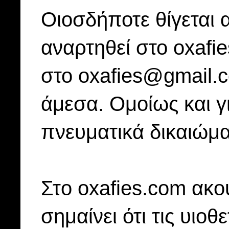
Οιοσδήποτε θίγεται 
αναρτηθεί στο oxafi
στο oxafies@gmail.
άμεσα. Ομοίως και γ
πνευματικά δικαιώμα
Στo oxafies.com ακού
σημαίνει ότι τις υιοθ