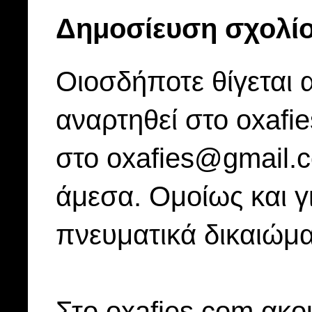
Δημοσίευση σχολί
Οιοσδήποτε θίγεται 
αναρτηθεί στο oxafi
στο oxafies@gmail.
άμεσα. Ομοίως και γ
πνευματικά δικαιώμα
Στo oxafies.com ακού