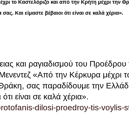
χρι το Καστελόριζο και από την Κρήτη μέχρι την Θ
ας. Και είμαστε βέβαιοι ότι είναι σε καλά χέρια».
ας και ραγιαδισμού του Προέδρου
Μενεντεζ «Από την Κέρκυρα μέχρι τ
ν Θράκη, σας παραδίδουμε την Ελλά
 ότι είναι σε καλά χέρια».
otofanis-dilosi-proedroy-tis-voylis-s