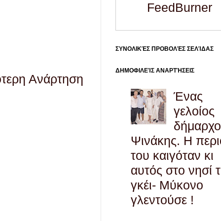
FeedBurner
ΣΥΝΟΛΙΚΈΣ ΠΡΟΒΟΛΈΣ ΣΕΛΊΔΑΣ
ΔΗΜΟΦΙΛΕΊΣ ΑΝΑΡΤΉΣΕΙΣ
ότερη Ανάρτηση
Ένας
γελοίος
δήμαρχο
Ψινάκης. Η περ
του καιγόταν κι
αυτός στο νησί 
γκέι- Μύκονο
γλεντούσε !