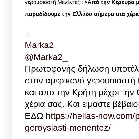
γερουσιαστή Μενέντεζ :
«Από την Κέρκυρα μέ
παραδίδουμε την Ελλάδα σήμερα στα χέρια σ
Marka2
@Marka2_
Πρωτοφανής δήλωση υποτέλει
στον αμερικανό γερουσιαστή 
και από την Κρήτη μέχρι τη
χέρια σας. Και είμαστε βέβαιοι
ΕΔΩ
https://hellas-now.com/pr
geroysiasti-menentez/