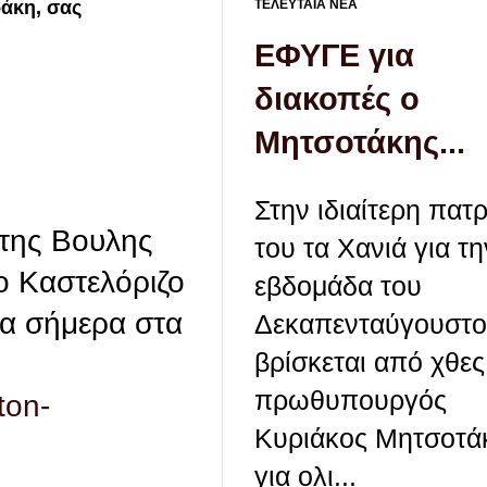
ΤΕΛΕΥΤΑΙΑ ΝΕΑ
ράκη, σας
ΕΦΥΓΕ για
διακοπές ο
Μητσοτάκης...
Στην ιδιαίτερη πατ
 της Βουλης
του τα Χανιά για τη
ο Καστελόριζο
εβδομάδα του
δα σήμερα στα
Δεκαπενταύγουστ
βρίσκεται από χθε
πρωθυπουργός
ton-
Κυριάκος Μητσοτά
για ολι...