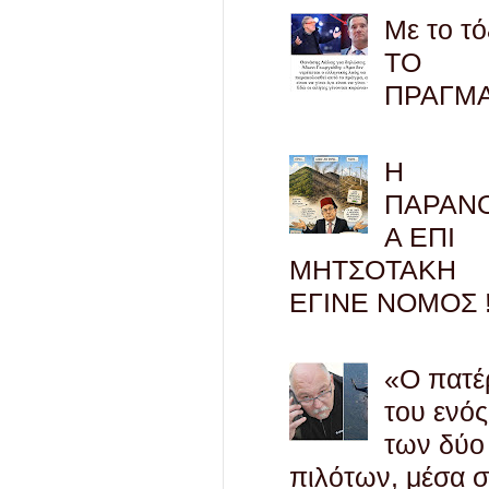
Με το τό
ΤΟ
ΠΡΑΓΜ
Η
ΠΑΡΑΝ
Α ΕΠΙ
ΜΗΤΣΟΤΑΚΗ
ΕΓΙΝΕ ΝΟΜΟΣ !
«Ο πατέ
του ενός
των δύο
πιλότων, μέσα 