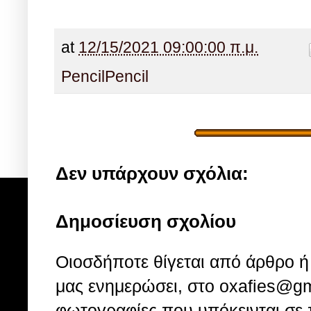
at
12/15/2021 09:00:00 π.μ.
Pencil
Pencil
Δεν υπάρχουν σχόλια:
Δημοσίευση σχολίου
Οιοσδήποτε θίγεται από άρθρο ή 
μας ενημερώσει, στο oxafies@gm
φωτογραφίες που υπόκεινται σε 