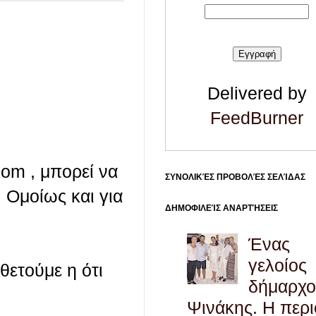
Delivered by
FeedBurner
com , μπορεί να
ΣΥΝΟΛΙΚΈΣ ΠΡΟΒΟΛΈΣ ΣΕΛΊΔΑΣ
 Ομοίως και για
ΔΗΜΟΦΙΛΕΊΣ ΑΝΑΡΤΉΣΕΙΣ
Ένας
γελοίος
οθετούμε η ότι
δήμαρχο
Ψινάκης. Η περ