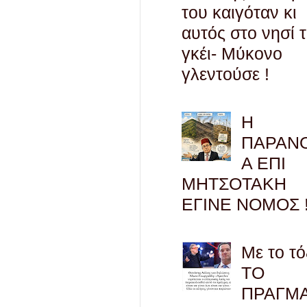
του καιγόταν κι
αυτός στο νησί 
γκέι- Μύκονο
γλεντούσε !
Η
ΠΑΡΑΝ
Α ΕΠΙ
ΜΗΤΣΟΤΑΚΗ
ΕΓΙΝΕ ΝΟΜΟΣ !
Με το τό
ΤΟ
ΠΡΑΓΜ