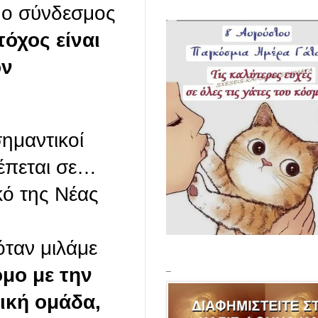
 ο σύνδεσμος
τόχος είναι
όν
ημαντικοί
έπεται σε…
κό της Νέας
όταν μιλάμε
_
ομο με την
ική ομάδα,