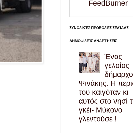
FeedBurner
ΣΥΝΟΛΙΚΈΣ ΠΡΟΒΟΛΈΣ ΣΕΛΊΔΑΣ
ΔΗΜΟΦΙΛΕΊΣ ΑΝΑΡΤΉΣΕΙΣ
Ένας
γελοίος
δήμαρχο
Ψινάκης. Η περ
του καιγόταν κι
αυτός στο νησί 
γκέι- Μύκονο
γλεντούσε !