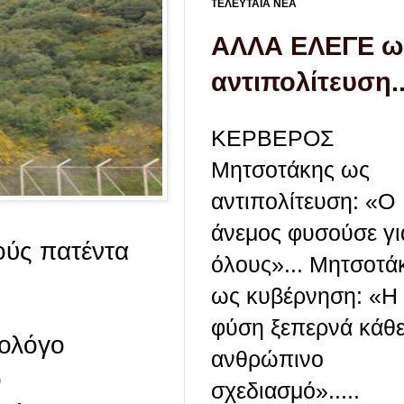
ΤΕΛΕΥΤΑΙΑ ΝΕΑ
ΑΛΛΑ ΕΛΕΓΕ ω
αντιπολίτευση..
ΚΕΡΒΕΡΟΣ
Μητσοτάκης ως
αντιπολίτευση: «Ο
άνεμος φυσούσε γι
ούς πατέντα
όλους»... Μητσοτά
ως κυβέρνηση: «Η
φύση ξεπερνά κάθ
νολόγο
ανθρώπινο
ο
σχεδιασμό».....