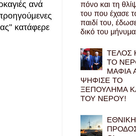
ρκαγιές ανά
πόνο και τη θλί
του που έχασε τ
ς προηγούμενες
παιδί του, έδωσ
νας" κατάφερε
δικό του μήνυμα
ΤΕΛΟΣ 
ΤΟ ΝΕΡ
ΜΑΦΙΑ 
ΨΗΦΙΣΕ ΤΟ
ΞΕΠΟΥΛΗΜΑ Κ
ΤΟΥ ΝΕΡΟΥ!
ΕΘΝΙΚ
ΠΡΟΔΟΣ