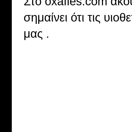
Στo oxafies.com ακού
σημαίνει ότι τις υιοθ
μας .