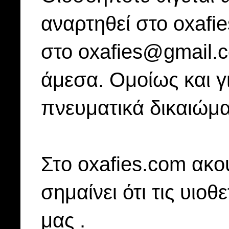
αναρτηθεί στο oxafi
στο oxafies@gmail.
άμεσα. Ομοίως και γ
πνευματικά δικαιώμα
Στo oxafies.com ακού
σημαίνει ότι τις υιοθ
μας .