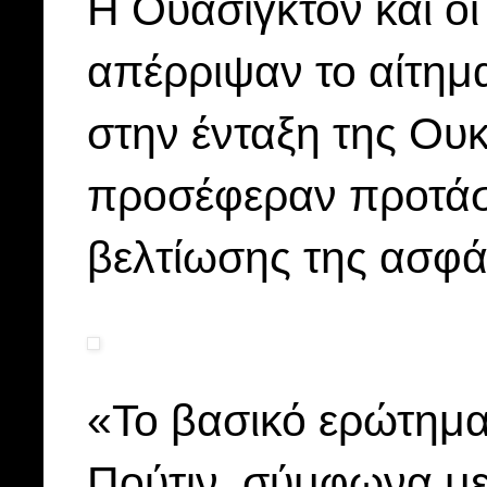
Η Ουάσιγκτον και ο
απέρριψαν το αίτημ
στην ένταξη της Ου
προσέφεραν προτάσε
βελτίωσης της ασφά
«Το βασικό ερώτημα
Πούτιν, σύμφωνα με