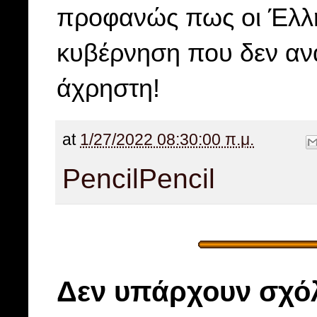
προφανώς πως οι Έλλην
κυβέρνηση που δεν ανα
άχρηστη!
at
1/27/2022 08:30:00 π.μ.
Pencil
Pencil
Δεν υπάρχουν σχόλ