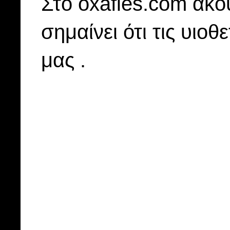
Στo oxafies.com ακού
σημαίνει ότι τις υιοθ
μας .