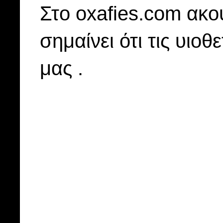
Στo oxafies.com ακού
σημαίνει ότι τις υιοθ
μας .