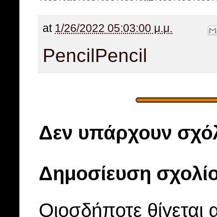
at
1/26/2022 05:03:00 μ.μ.
Pencil
Pencil
Δεν υπάρχουν σχόλ
Δημοσίευση σχολί
Οιοσδήποτε θίγεται 