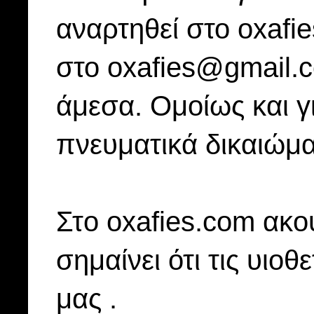
αναρτηθεί στο oxafi
στο oxafies@gmail.
άμεσα. Ομοίως και γ
πνευματικά δικαιώμα
Στo oxafies.com ακού
σημαίνει ότι τις υιοθ
μας .