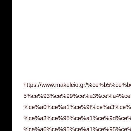
https://www.makeleio.gr/%ce%b5%
5%ce%93%ce%99%ce%a3%ce%a4%ce
%ce%a0%ce%a1%ce%9f%ce%a3%ce%
%ce%a3%ce%95%ce%a1%ce%9d%ce%
%ce%a6%ce%95%ce%a1%ce%95%ce%