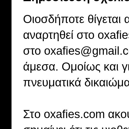
Οιοσδήποτε θίγεται 
αναρτηθεί στο oxafi
στο oxafies@gmail.
άμεσα. Ομοίως και γ
πνευματικά δικαιώμα
Στo oxafies.com ακού