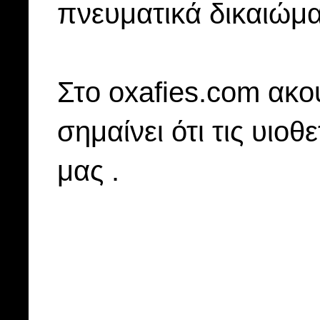
πνευματικά δικαιώμα
Στo oxafies.com ακού
σημαίνει ότι τις υιοθ
μας .