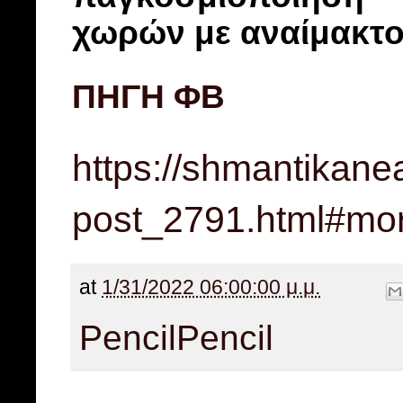
χωρών με αναίμακτο
ΠΗΓΗ ΦΒ
https://shmantikane
post_2791.html#mo
at
1/31/2022 06:00:00 μ.μ.
Pencil
Pencil