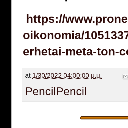
https://www.prone
oikonomia/1051337_
erhetai-meta-ton-c
at
1/30/2022 04:00:00 μ.μ.
Pencil
Pencil