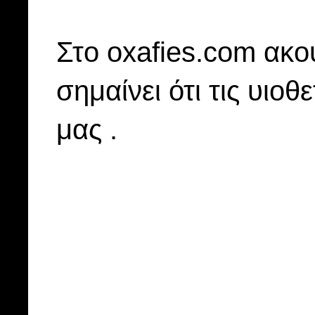
Στo oxafies.com ακού
σημαίνει ότι τις υιοθ
μας .