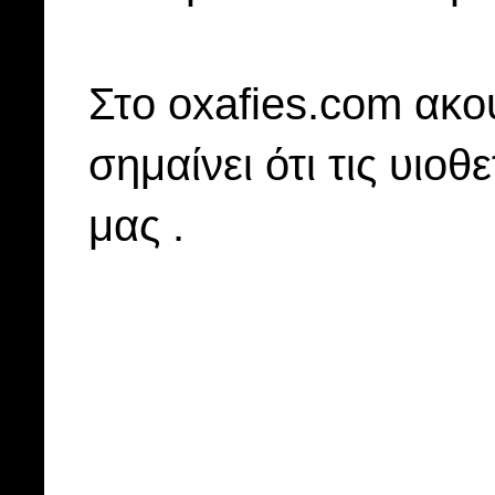
Στo oxafies.com ακού
σημαίνει ότι τις υιοθ
μας .