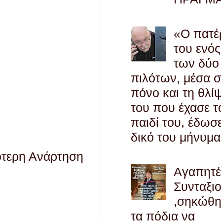
«Ο πατέ
του ενός
των δύο
πιλότων, μέσα 
πόνο και τη θλί
του που έχασε τ
παιδί του, έδωσ
δικό του μήνυμα
ότερη Ανάρτηση
Αγαπητ
Συνταξι
,σηκώθ
τα πόδια να