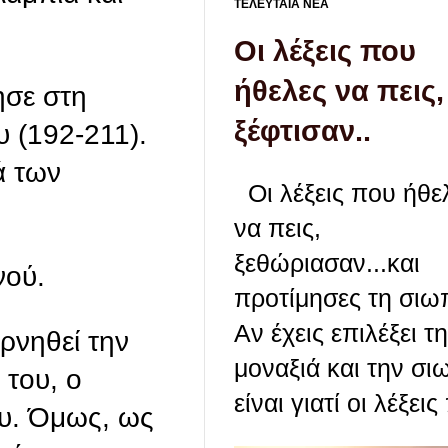
ΤΕΛΕΥΤΑΙΑ ΝΕΑ
Οι λέξεις που
ήθελες να πεις,
ησε στη
ξέφτισαν..
 (192-211).
ά των
Οι λέξεις που ήθε
να πεις,
ξεθώριασαν...και
νού.
προτίμησες τη σιωπ
Αν έχεις επιλέξει τ
ρνηθεί την
μοναξιά και την σι
 του, ο
είναι γιατί οι λέξεις 
ου. Όμως, ως