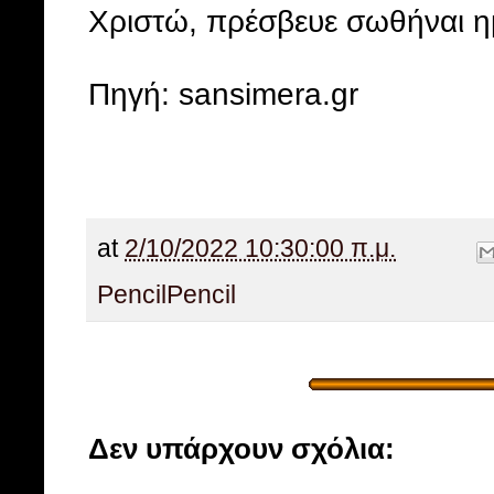
Χριστώ, πρέσβευε σωθήναι η
Πηγή: sansimera.gr
at
2/10/2022 10:30:00 π.μ.
Pencil
Pencil
Δεν υπάρχουν σχόλια: