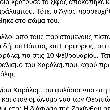
ποίο κρατούσε το ξίφος αποκόπηκε κι
ράλαμπου. Τότε, ο Άγιος προσευχήθ
θηκε στο σώμα του.
ολλοί από τους παρισταμένους πίστ
 δήμιοι Βάπτος και Πορφύριος, οι ο
Χαράλαμπο στις 10 Φεβρουαρίου. Τα
εφαλισμό του Χαράλαμπου, αφού πρ
πόλης.
γίου Χαράλαμπου φυλάσσονται στη 
 και στον ομώνυμο ναό των Θεσπιώ
θαύματα: Η διάσωση της Ζακύνθου α