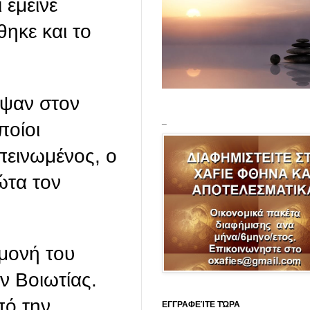
 έμεινε
ηκε και το
εψαν στον
_
ποίοι
πεινωμένος, ο
ώτα τον
μονή του
ν Βοιωτίας.
πό την
ΕΓΓΡΑΦΕΊΤΕ ΤΏΡΑ