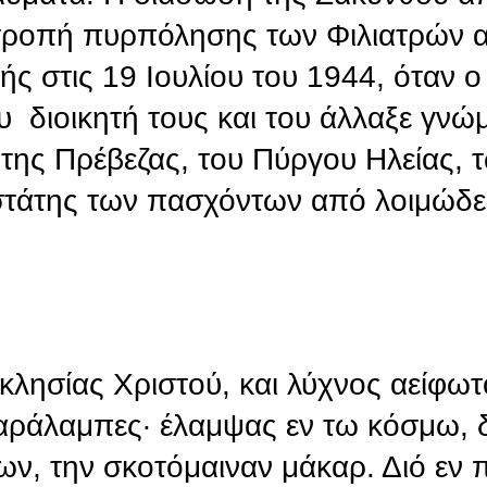
τροπή πυρπόλησης των Φιλιατρών 
ς στις 19 Ιουλίου του 1944, όταν ο
 διοικητή τους και του άλλαξε γνώ
της Πρέβεζας, του Πύργου Ηλείας, 
στάτης των πασχόντων από λοιμώδει
κλησίας Χριστού, και λύχνος αείφωτ
αράλαμπες· έλαμψας εν τω κόσμω, δ
ων, την σκοτόμαιναν μάκαρ. Διό εν