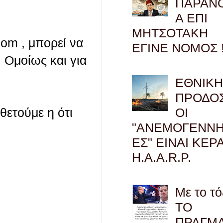
ΠΑΡΑΝ
Α ΕΠΙ
ΜΗΤΣΟΤΑΚΗ
com , μπορεί να
ΕΓΙΝΕ ΝΟΜΟΣ !
 Ομοίως και για
ΕΘΝΙΚ
ΠΡΟΔΟΣ
οθετούμε η ότι
ΟΙ
"ΑΝΕΜΟΓΕΝΝΗ
ΕΣ" ΕΙΝΑΙ ΚΕΡ
H.A.A.R.P.
Με το τό
ΤΟ
ΠΡΑΓΜ