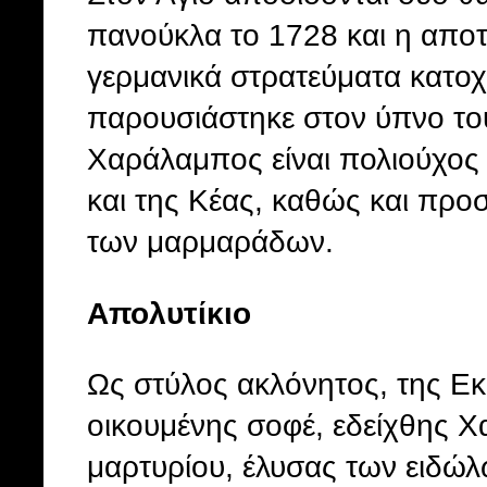
πανούκλα το 1728 και η απο
γερμανικά στρατεύματα κατοχή
παρουσιάστηκε στον ύπνο του
Χαράλαμπος είναι πολιούχος 
και της Κέας, καθώς και προ
των μαρμαράδων.
Απολυτίκιο
Ως στύλος ακλόνητος, της Εκ
οικουμένης σοφέ, εδείχθης Χ
μαρτυρίου, έλυσας των ειδώλ