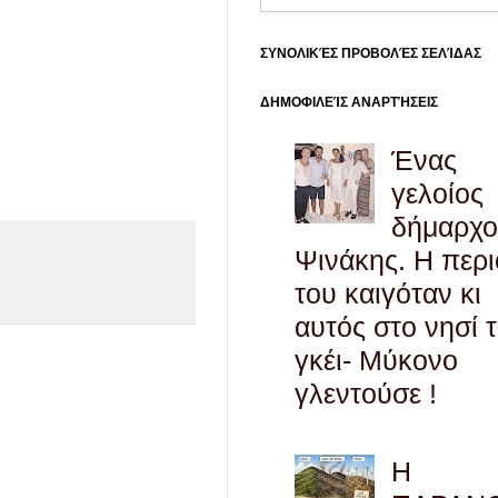
ΣΥΝΟΛΙΚΈΣ ΠΡΟΒΟΛΈΣ ΣΕΛΊΔΑΣ
ΔΗΜΟΦΙΛΕΊΣ ΑΝΑΡΤΉΣΕΙΣ
Ένας
γελοίος
δήμαρχο
Ψινάκης. Η περ
του καιγόταν κι
αυτός στο νησί 
γκέι- Μύκονο
γλεντούσε !
Η