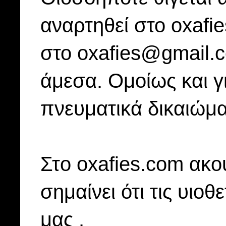
αναρτηθεί στο oxafi
στο oxafies@gmail.
άμεσα. Ομοίως και γ
πνευματικά δικαιώμα
Στo oxafies.com ακού
σημαίνει ότι τις υιοθ
μας .