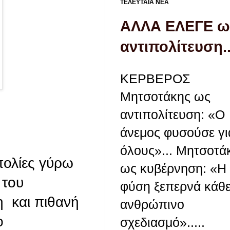
ΤΕΛΕΥΤΑΙΑ ΝΕΑ
ΑΛΛΑ ΕΛΕΓΕ ω
αντιπολίτευση..
ΚΕΡΒΕΡΟΣ
Μητσοτάκης ως
αντιπολίτευση: «Ο
άνεμος φυσούσε γι
όλους»... Μητσοτά
πολίες γύρω
ως κυβέρνηση: «Η
 του
φύση ξεπερνά κάθ
η και πιθανή
ανθρώπινο
ο
σχεδιασμό».....