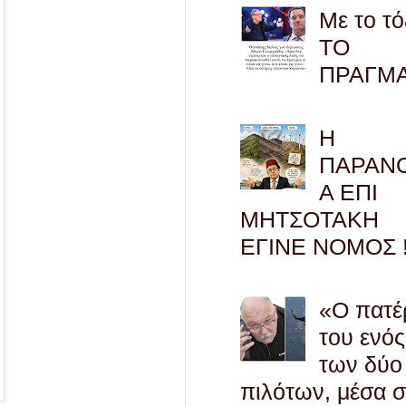
Με το τό
ΤΟ
ΠΡΑΓΜ
Η
ΠΑΡΑΝ
Α ΕΠΙ
ΜΗΤΣΟΤΑΚΗ
ΕΓΙΝΕ ΝΟΜΟΣ !
«Ο πατέ
του ενός
των δύο
πιλότων, μέσα 