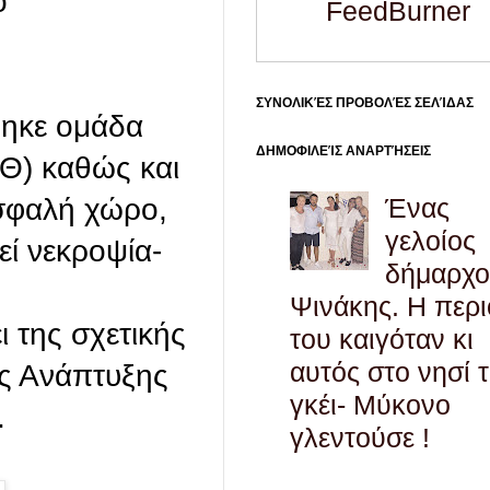
ο
FeedBurner
ΣΥΝΟΛΙΚΈΣ ΠΡΟΒΟΛΈΣ ΣΕΛΊΔΑΣ
θηκε ομάδα
ΔΗΜΟΦΙΛΕΊΣ ΑΝΑΡΤΉΣΕΙΣ
ΠΘ) καθώς και
Ένας
ασφαλή χώρο,
γελοίος
εί νεκροψία-
δήμαρχο
ν
Ψινάκης. Η περ
 της σχετικής
του καιγόταν κι
αυτός στο νησί 
ής Ανάπτυξης
γκέι- Μύκονο
.
γλεντούσε !