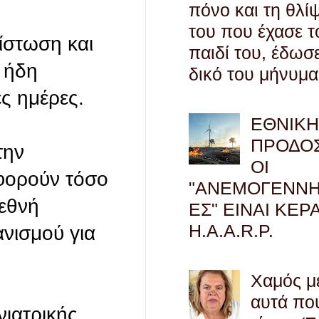
πόνο και τη θλί
του που έχασε τ
ίστωση και
παιδί του, έδωσ
 ήδη
δικό του μήνυμα
ες ημέρες.
ΕΘΝΙΚ
ΠΡΟΔΟΣ
την
ΟΙ
αφορούν τόσο
"ΑΝΕΜΟΓΕΝΝΗ
ιεθνή
ΕΣ" ΕΙΝΑΙ ΚΕΡ
H.A.A.R.P.
ανισμού για
Χαμός μ
αυτά πο
νιατρικής