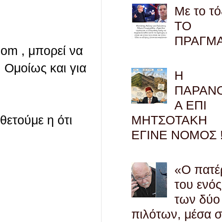
Με το τό
ΤΟ
ΠΡΑΓΜ
com , μπορεί να
 Ομοίως και για
Η
ΠΑΡΑΝ
Α ΕΠΙ
οθετούμε η ότι
ΜΗΤΣΟΤΑΚΗ
ΕΓΙΝΕ ΝΟΜΟΣ !
«Ο πατέ
του ενός
των δύο
πιλότων, μέσα 