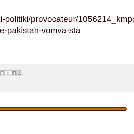
iki-politiki/provocateur/1056214_km
me-pakistan-vomva-sta