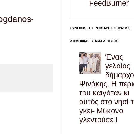
FeedBurner
pogdanos-
ΣΥΝΟΛΙΚΈΣ ΠΡΟΒΟΛΈΣ ΣΕΛΊΔΑΣ
ΔΗΜΟΦΙΛΕΊΣ ΑΝΑΡΤΉΣΕΙΣ
Ένας
γελοίος
δήμαρχο
Ψινάκης. Η περ
του καιγόταν κι
αυτός στο νησί 
γκέι- Μύκονο
γλεντούσε !