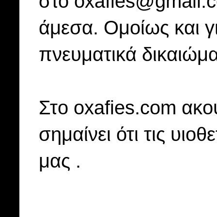
στο oxafies@gmail.
άμεσα. Ομοίως και γ
πνευματικά δικαιώμα
Στo oxafies.com ακού
σημαίνει ότι τις υιοθ
μας .